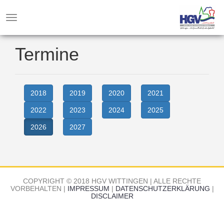
WITTINGEN
Toggle
navigation
Termine
2018
2019
2020
2021
2022
2023
2024
2025
2026
2027
COPYRIGHT © 2018 HGV WITTINGEN | ALLE RECHTE
VORBEHALTEN |
IMPRESSUM
|
DATENSCHUTZERKLÄRUNG
|
DISCLAIMER